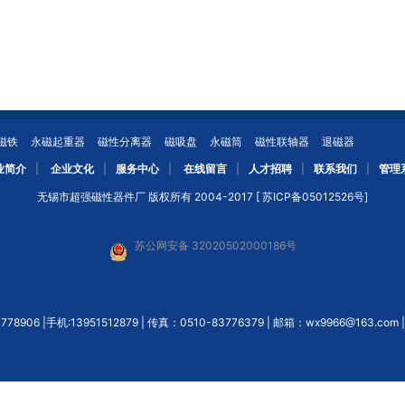
磁铁
永磁起重器
磁性分离器
磁吸盘
永磁筒
磁性联轴器
退磁器
业简介
|
企业文化
|
服务中心
|
在线留言
|
人才招聘
|
联系我们
|
管理
无锡市超强磁性器件厂 版权所有 2004-2017 [
苏ICP备05012526号
]
苏公网安备 32020502000186号
83778906 |手机:13951512879 | 传真：0510-83776379 | 邮箱：wx9966